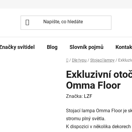
Značky svítidel
Blog
Slovník pojmů
Kontak
Domů
/
Dle typu
/
Stojací lampy
/
Exkluz
Exkluzivní ot
Omma Floor
Značka:
LZF
Stojací lampa Omma Floor je sku
stromu plný světla.
K dispozici v několika dekorech