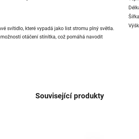
Délk
Šířk
Výš
 svítidlo, které vypadá jako list stromu plný světla.
s možností otáčení stínítka, což pomáhá navodit
Související produkty