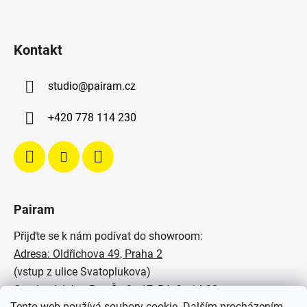
Kontakt
studio
@
pairam.cz
+420 778 114 230
Pairam
Přijďte se k nám podívat do showroom:
Adresa: Oldřichova 49, Praha 2
(vstup z ulice Svatoplukova)
Otevírací doba: Po - Čt: 9 - 17, Pá: 9 - 14:30
Tento web používá soubory cookie. Dalším procházením