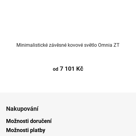
Minimalistické závěsné kovové světlo Omnia ZT
7 101 Kč
od
Z
á
Nakupování
p
a
Možnosti doručení
t
Možnosti platby
í