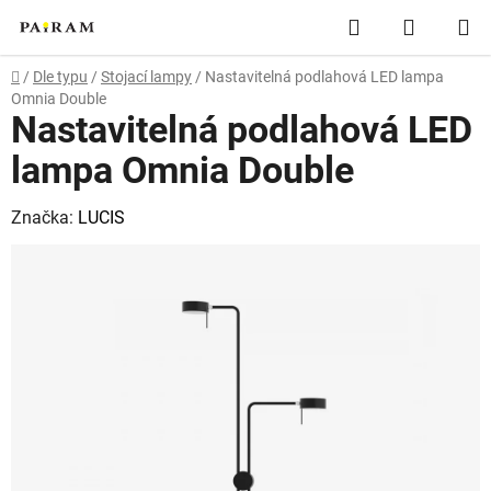
Přejít
Hledat
NÁKUP
na
obsah
KOŠÍK
Domů
/
Dle typu
/
Stojací lampy
/
Nastavitelná podlahová LED lampa
Omnia Double
Nastavitelná podlahová LED
lampa Omnia Double
Značka:
LUCIS