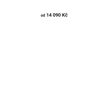
14 090 Kč
od