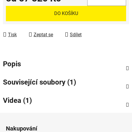
Měrná cena:
DO KOŠÍKU
Tisk
Zeptat se
Sdílet
Popis
Související soubory (1)
Videa (1)
Z
á
Nakupování
p