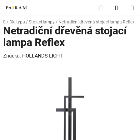
Přejít
Hledat
NÁKUP
na
obsah
KOŠÍK
Domů
/
Dle typu
/
Stojací lampy
/
Netradiční dřevěná stojací lampa Reflex
Netradiční dřevěná stojací
lampa Reflex
Značka:
HOLLANDS LICHT