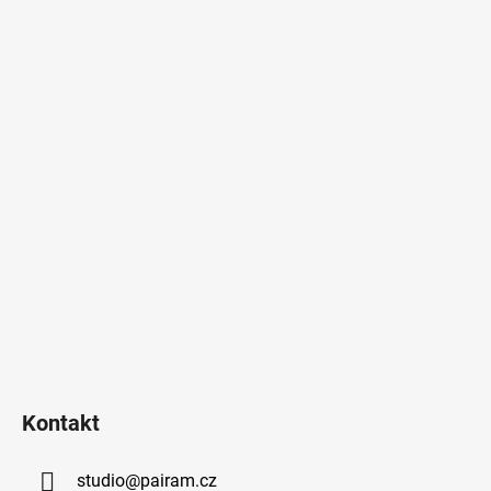
Kontakt
studio
@
pairam.cz