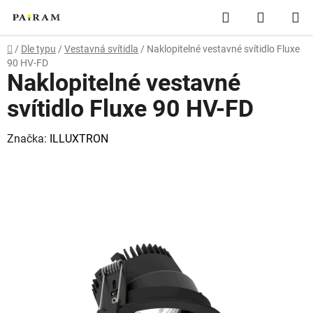
Přejít
Hledat
NÁKUP
na
obsah
KOŠÍK
Domů
/
Dle typu
/
Vestavná svítidla
/
Naklopitelné vestavné svítidlo Fluxe
90 HV-FD
Naklopitelné vestavné
svítidlo Fluxe 90 HV-FD
Značka:
ILLUXTRON