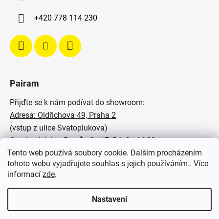
+420 778 114 230
Pairam
Přijďte se k nám podívat do showroom:
Adresa: Oldřichova 49, Praha 2
(vstup z ulice Svatoplukova)
Otevírací doba: Po - Čt: 9 - 17, Pá: 9 - 14:30
Tento web používá soubory cookie. Dalším procházením
Podívejte se na naše realizace:
tohoto webu vyjadřujete souhlas s jejich používáním.. Více
informací
zde
.
SVĚTELNÉ STUDIO PAIRAM
Nastavení