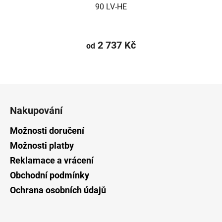
90 LV-HE
2 737 Kč
od
Z
á
Nakupování
p
a
Možnosti doručení
t
Možnosti platby
í
Reklamace a vrácení
Obchodní podmínky
Ochrana osobních údajů