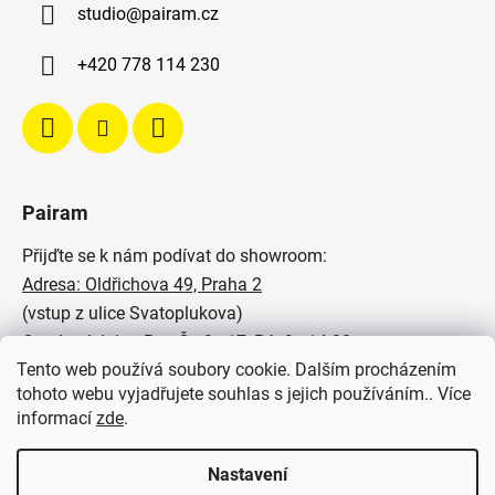
studio
@
pairam.cz
+420 778 114 230
Pairam
Přijďte se k nám podívat do showroom:
Adresa: Oldřichova 49, Praha 2
(vstup z ulice Svatoplukova)
Otevírací doba: Po - Čt: 9 - 17, Pá: 9 - 14:30
Tento web používá soubory cookie. Dalším procházením
Podívejte se na naše realizace:
tohoto webu vyjadřujete souhlas s jejich používáním.. Více
informací
zde
.
SVĚTELNÉ STUDIO PAIRAM
Nastavení