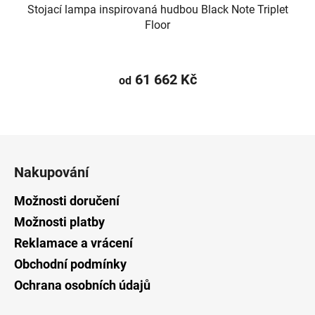
Stojací lampa inspirovaná hudbou Black Note Triplet
Floor
61 662 Kč
od
Z
á
Nakupování
p
a
Možnosti doručení
t
Možnosti platby
í
Reklamace a vrácení
Obchodní podmínky
Ochrana osobních údajů