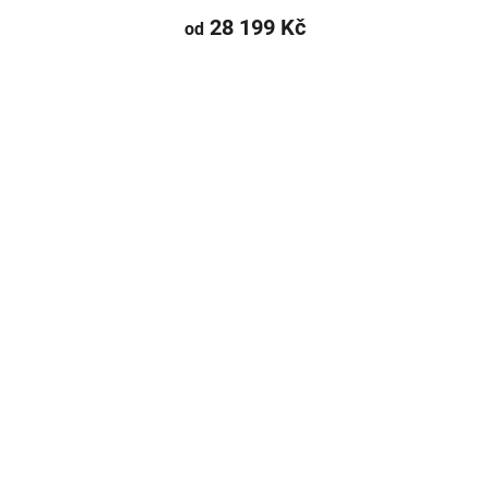
28 199 Kč
od