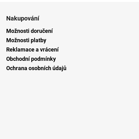
Z
á
Nakupování
p
a
Možnosti doručení
t
Možnosti platby
í
Reklamace a vrácení
Obchodní podmínky
Ochrana osobních údajů