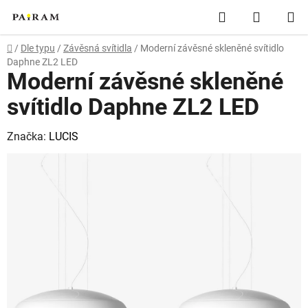
Přejít
Hledat
NÁKUP
na
obsah
KOŠÍK
Domů
/
Dle typu
/
Závěsná svítidla
/
Moderní závěsné skleněné svítidlo
Daphne ZL2 LED
Moderní závěsné skleněné
svítidlo Daphne ZL2 LED
Značka:
LUCIS