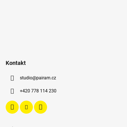
Kontakt
studio
@
pairam.cz
+420 778 114 230