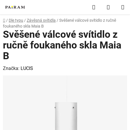
Přejít
Hledat
NÁKUP
na
obsah
KOŠÍK
Domů
/
Dle typu
/
Závěsná svítidla
/
Svěšené válcové svítidlo z ručně
foukaného skla Maia B
Svěšené válcové svítidlo z
ručně foukaného skla Maia
B
Značka:
LUCIS