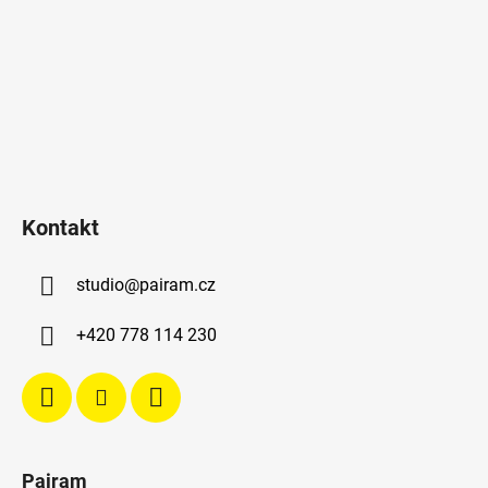
Kontakt
studio
@
pairam.cz
+420 778 114 230
Pairam