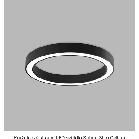
Kružnicové stropní LED svítidlo Saturn Slim Ceiling