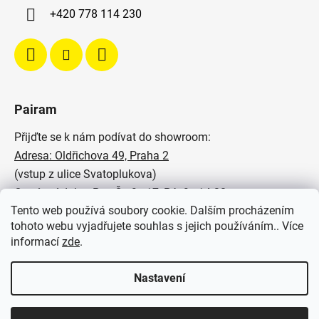
+420 778 114 230
Pairam
Přijďte se k nám podívat do showroom:
Adresa: Oldřichova 49, Praha 2
(vstup z ulice Svatoplukova)
Otevírací doba: Po - Čt: 9 - 17, Pá: 9 - 14:30
Tento web používá soubory cookie. Dalším procházením
Podívejte se na naše realizace:
tohoto webu vyjadřujete souhlas s jejich používáním.. Více
informací
zde
.
SVĚTELNÉ STUDIO PAIRAM
Nastavení