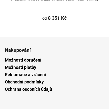
8 351 Kč
od
Z
á
Nakupování
p
a
Možnosti doručení
t
Možnosti platby
í
Reklamace a vrácení
Obchodní podmínky
Ochrana osobních údajů