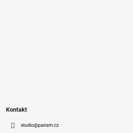
Kontakt
studio
@
pairam.cz