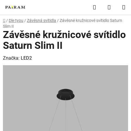
Přejít
Hledat
NÁKUP
na
obsah
KOŠÍK
Domů
/
Dle typu
/
Závěsná svítidla
/
Závěsné kružnicové svítidlo Saturn
Slim II
Závěsné kružnicové svítidlo
Saturn Slim II
Značka:
LED2