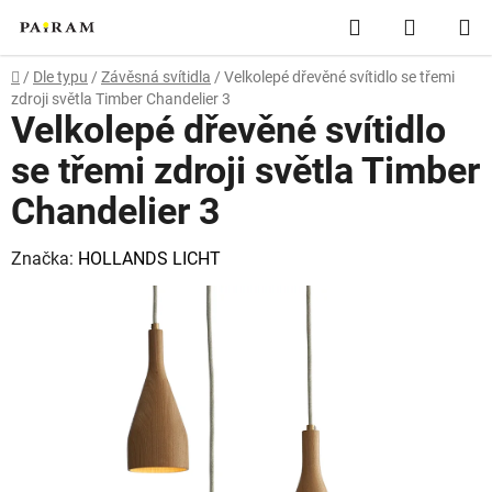
Přejít
Hledat
NÁKUP
na
obsah
KOŠÍK
Domů
/
Dle typu
/
Závěsná svítidla
/
Velkolepé dřevěné svítidlo se třemi
zdroji světla Timber Chandelier 3
Velkolepé dřevěné svítidlo
se třemi zdroji světla Timber
Chandelier 3
Značka:
HOLLANDS LICHT