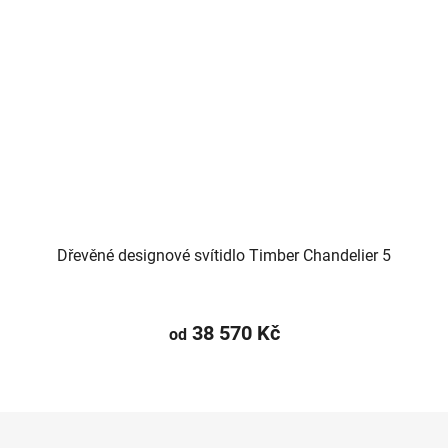
Dřevěné designové svítidlo Timber Chandelier 5
38 570 Kč
od
Z