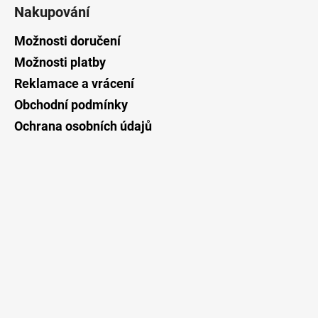
á
Nakupování
p
a
Možnosti doručení
t
Možnosti platby
í
Reklamace a vrácení
Obchodní podmínky
Ochrana osobních údajů