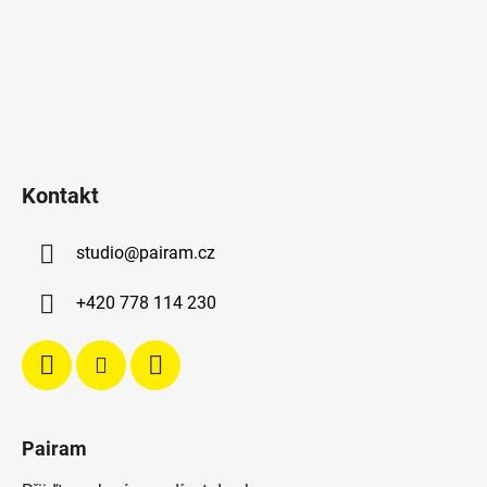
Kontakt
studio
@
pairam.cz
+420 778 114 230
Pairam