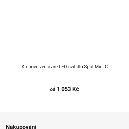
Kruhové vestavné LED svítidlo Spot Mini C
1 053 Kč
od
Z
á
Nakupování