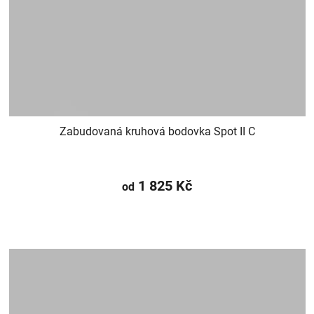
Zabudovaná kruhová bodovka Spot II C
1 825 Kč
od