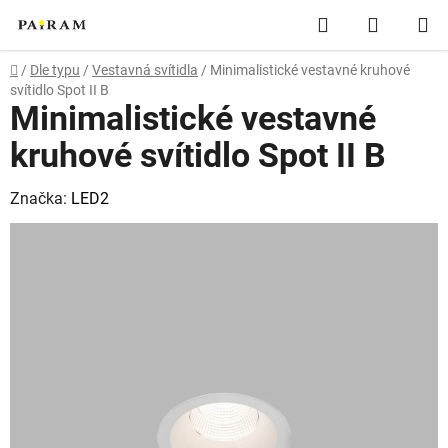
Přejít
Hledat
NÁKUP
na
obsah
KOŠÍK
Domů
/
Dle typu
/
Vestavná svítidla
/
Minimalistické vestavné kruhové
svítidlo Spot II B
Minimalistické vestavné
kruhové svítidlo Spot II B
Značka:
LED2