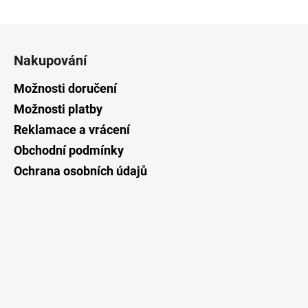
Z
á
Nakupování
p
a
Možnosti doručení
t
Možnosti platby
í
Reklamace a vrácení
Obchodní podmínky
Ochrana osobních údajů