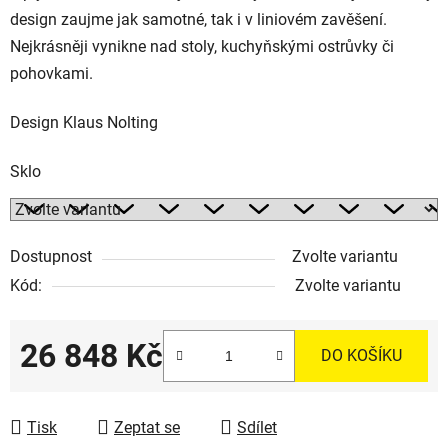
design zaujme jak samotné, tak i v liniovém zavěšení.
Nejkrásněji vynikne nad stoly, kuchyňskými ostrůvky či
pohovkami.
Design Klaus Nolting
Sklo
Dostupnost
Zvolte variantu
Kód:
Zvolte variantu
26 848 Kč
DO KOŠÍKU
Měrná cena:
Tisk
Zeptat se
Sdílet