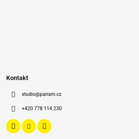
Kontakt
studio
@
pairam.cz
+420 778 114 230