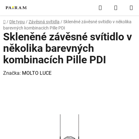
Přejít
Hledat
NÁKUP
na
obsah
KOŠÍK
Domů
/
Dle typu
/
Závěsná svítidla
/
Skleněné závěsné svítidlo v několika
barevných kombinacích Pille PDI
Skleněné závěsné svítidlo v
několika barevných
kombinacích Pille PDI
Značka:
MOLTO LUCE