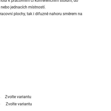
hodí k pracovním či konferenčním stolům, do
í nebo jednacích místností.
racovní plochy, tak i difuzně nahoru směrem na
Zvolte variantu
Zvolte variantu