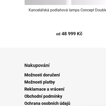
Kancelářská podlahová lampa Concept Doubl
48 999 Kč
od
Z
á
Nakupování
p
a
Možnosti doručení
t
Možnosti platby
í
Reklamace a vrácení
Obchodní podmínky
Ochrana osobních údajů