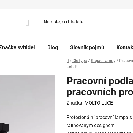
Značky svítidel
Blog
Slovník pojmů
Kontak
Domů
/
Dle typu
/
Stojací lampy
/
Pracovn
Left F
Pracovní podl
pracovních pro
Značka:
MOLTO LUCE
Profesionální pracovní lampa s
rafinovaným designem.