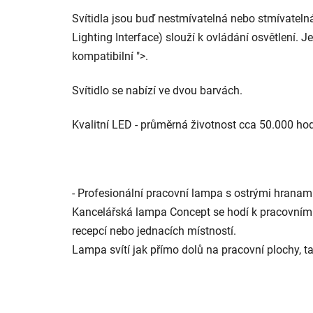
Svítidla jsou buď nestmívatelná nebo stmívatel
Lighting Interface) slouží k ovládání osvětlení. J
kompatibilní ">.
Svítidlo se nabízí ve dvou barvách.
Kvalitní LED - průměrná životnost cca 50.000 hod
- Profesionální pracovní lampa s ostrými hrana
Kancelářská lampa Concept se hodí k pracovním č
recepcí nebo jednacích místností.
Lampa svítí jak přímo dolů na pracovní plochy, t