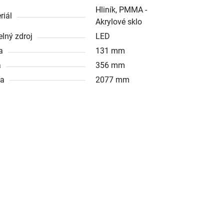
Hliník, PMMA -
riál
Akrylové sklo
elný zdroj
LED
a
131 mm
a
356 mm
ka
2077 mm