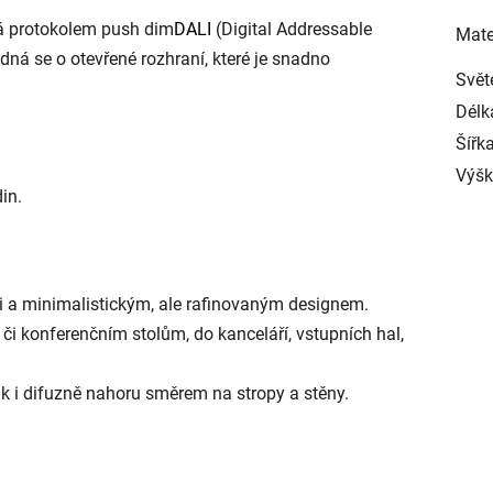
ná protokolem push dim
DALI
(Digital Addressable
Mate
edná se o otevřené rozhraní, které je snadno
Svět
Délk
Šířk
Výš
in.
mi a minimalistickým, ale rafinovaným designem.
i konferenčním stolům, do kanceláří, vstupních hal,
ak i difuzně nahoru směrem na stropy a stěny.