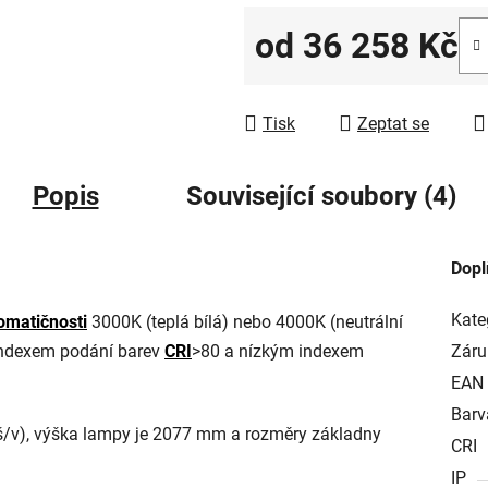
od
36 258 Kč
Měrná cena:
Tisk
Zeptat se
Popis
Související soubory (4)
Dopl
Kate
omatičnosti
3000K (teplá bílá) nebo 4000K (neutrální
ndexem podání barev
CRI
>80 a nízkým indexem
Záru
EAN
Barv
š/v), výška lampy je 2077 mm a rozměry základny
CRI
IP