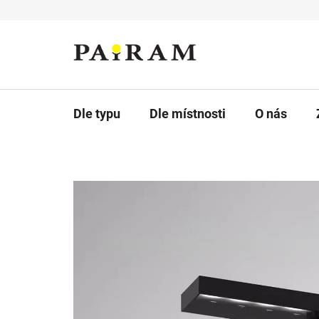
Přejít
na
obsah
Dle typu
Dle místnosti
O nás