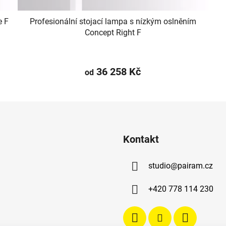
e F
Profesionální stojací lampa s nízkým oslněním
Concept Right F
36 258 Kč
od
Kontakt
studio
@
pairam.cz
+420 778 114 230