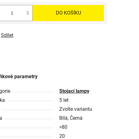
DO KOŠÍKU
Sdílet
ňkové parametry
gorie
Stojací lampy
ka
5 let
Zvolte variantu
a
Bílá, Černá
>80
20