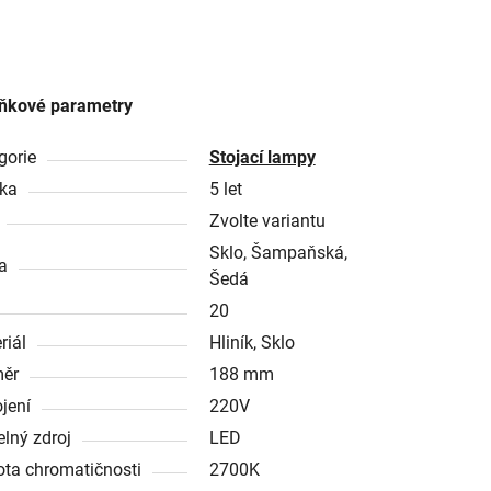
ňkové parametry
gorie
Stojací lampy
ka
5 let
Zvolte variantu
Sklo, Šampaňská,
a
Šedá
20
riál
Hliník, Sklo
ěr
188 mm
ojení
220V
elný zdroj
LED
ota chromatičnosti
2700K