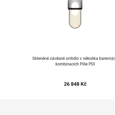
Skleněné závěsné svítidlo v několika barevný
kombinacích Pille PDI
26 848 Kč
Z
á