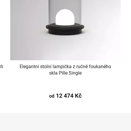
ch
Elegantní stolní lampička z ručně foukaného
skla Pille Single
12 474 Kč
od