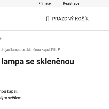
Přihlášení
Registrace
PRÁZDNÝ KOŠÍK
NÁKUPNÍ
KOŠÍK
t
 stojací lampa se skleněnou kapslí Pille F
í lampa se skleněnou
nou kapslí.
plým světlem.