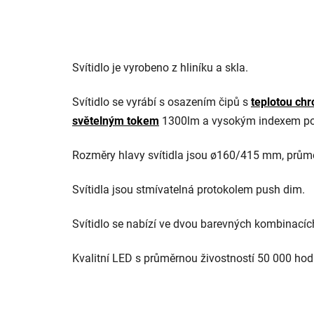
Svítidlo je vyrobeno z hliníku a skla.
Svítidlo se vyrábí s osazením čipů s
teplotou chr
světelným tokem
1300lm a vysokým indexem po
Rozměry hlavy svítidla jsou ø160/415 mm, prů
Svítidla jsou stmívatelná protokolem push dim.
Svítidlo se nabízí ve dvou barevných kombinacíc
Kvalitní LED s průměrnou živostností 50 000 hod