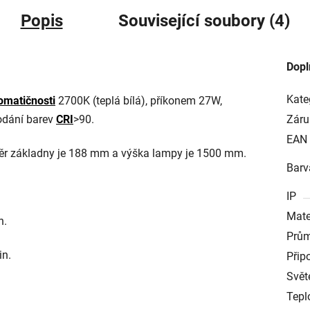
Popis
Související soubory (4)
Dopl
Kate
omatičnosti
2700K (teplá bílá), příkonem 27W,
dání barev
CRI
>90.
Záru
EAN
měr základny je 188 mm a výška lampy je 1500 mm.
Barv
IP
Mate
h.
Prům
in.
Přip
Svět
Tepl