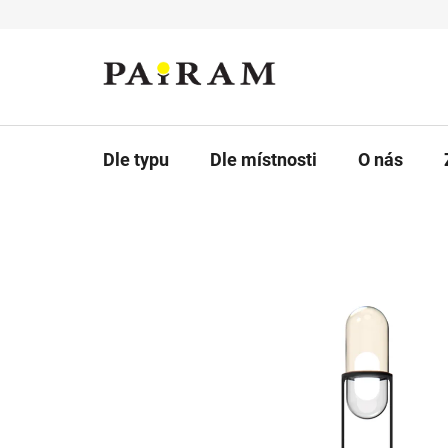
Přejít
na
obsah
Dle typu
Dle místnosti
O nás