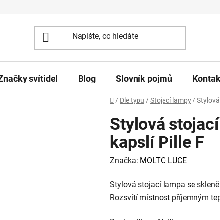
Značky svítidel
Blog
Slovník pojmů
Kontak
Domů
/
Dle typu
/
Stojací lampy
/
Stylová
Stylová stojac
kapslí Pille F
Značka:
MOLTO LUCE
Stylová stojací lampa se skleně
Rozsvítí místnost příjemným te